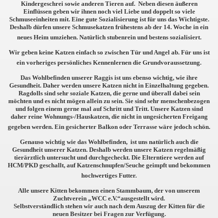
Kindergeschrei sowie anderen Tieren auf. Neben diesen äußeren
Einflüssen geben wir ihnen noch viel Liebe und doppelt so viele
Schmuseeinheiten mit. Eine gute Sozialisierung ist für uns das Wichtigste.
Deshalb dürfen unsere Schmusekatzen frühestens ab der 14. Woche in ein
neues Heim umziehen. Natürlich stubenrein und bestens sozialisiert.
Wir geben keine Katzen einfach so zwischen Tür und Angel ab. Für uns ist
ein vorheriges persönliches Kennenlernen die Grundvoraussetzung.
Das Wohlbefinden unserer Raggis ist uns ebenso wichtig, wie ihre
Gesundheit. Daher werden unsere Katzen nicht in Einzelhaltung gegeben.
Ragdolls sind sehr soziale Katzen, die gerne und überall dabei sein
möchten und es nicht mögen allein zu sein. Sie sind sehr menschenbezogen
und folgen einem gerne mal auf Schritt und Tritt. Unsere Katzen sind
daher reine Wohnungs-/Hauskatzen, die nicht in ungesicherten Freigang
gegeben werden. Ein gesicherter Balkon oder Terrasse wäre jedoch schön.
Genauso wichtig wie das Wohlbefinden, ist uns natürlich auch die
Gesundheit unserer Katzen. Deshalb werden unsere Katzen regelmäßig
tierärztlich untersucht und durchgecheckt. Die Elterntiere werden auf
HCM/PKD geschallt, auf Katzenschnupfen/Seuche geimpft und bekommen
hochwertiges Futter.
Alle unsere Kitten bekommen einen Stammbaum, der von unserem
Zuchtverein „WCC e.V.“ausgestellt wird.
Selbstverständlich stehen wir auch nach dem Auszug der Kitten für die
neuen Besitzer bei Fragen zur Verfügung.