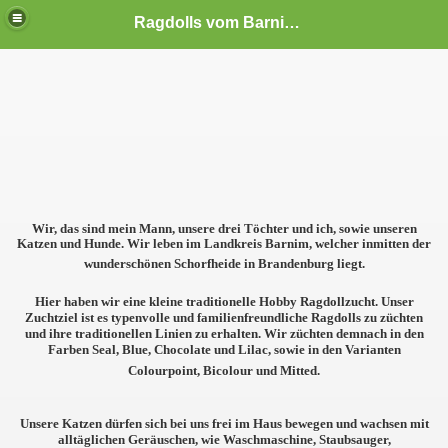
Ragdolls vom Barnimland
Wir, das sind mein Mann, unsere drei Töchter und ich, sowie unseren
Katzen und Hunde. Wir leben im Landkreis Barnim, welcher inmitten der
wunderschönen Schorfheide in Brandenburg liegt.
Hier haben wir eine kleine traditionelle Hobby Ragdollzucht. Unser
Zuchtziel ist es
typenvolle
und
familienfreundliche
Ragdolls zu züchten
und ihre traditionellen Linien zu erhalten. Wir züchten demnach in den
Farben
Seal, Blue, Chocolate
und
Lilac
,
sowie in den Varianten
Colourpoint,
Bicolour
und
Mitted
.
Unsere Katzen dürfen sich bei uns frei im Haus bewegen und wachsen mit
alltäglichen Geräuschen, wie Waschmaschine, Staubsauger,